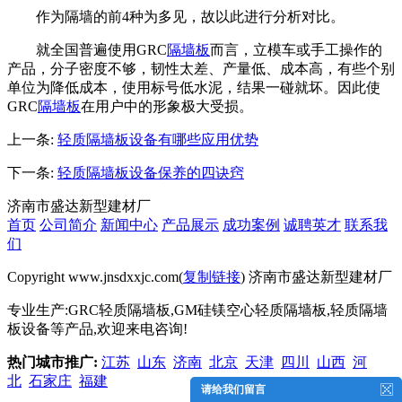
作为隔墙的前4种为多见，故以此进行分析对比。
就全国普遍使用GRC
隔墙板
而言，立模车或手工操作的
产品，分子密度不够，韧性太差、产量低、成本高，有些个别
单位为降低成本，使用标号低水泥，结果一碰就坏。因此使
GRC
隔墙板
在用户中的形象极大受损。
上一条:
轻质隔墙板设备有哪些应用优势
下一条:
轻质隔墙板设备保养的四诀窍
济南市盛达新型建材厂
首页
公司简介
新闻中心
产品展示
成功案例
诚聘英才
联系我
们
Copyright www.jnsdxxjc.com(
复制链接
) 济南市盛达新型建材厂
专业生产:GRC轻质隔墙板,GM硅镁空心轻质隔墙板,轻质隔墙
板设备等产品,欢迎来电咨询!
热门城市推广:
江苏
山东
济南
北京
天津
四川
山西
河
北
石家庄
福建