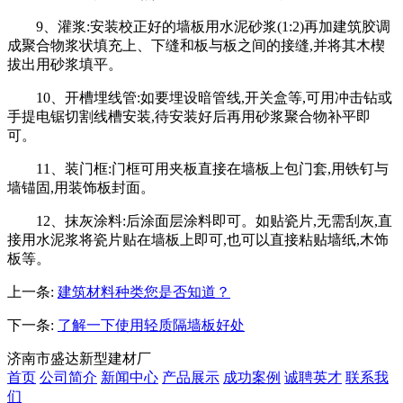
9、灌浆:安装校正好的墙板用水泥砂浆(1:2)再加建筑胶调
成聚合物浆状填充上、下缝和板与板之间的接缝,并将其木楔
拔出用砂浆填平。
10、开槽埋线管:如要埋设暗管线,开关盒等,可用冲击钻或
手提电锯切割线槽安装,待安装好后再用砂浆聚合物补平即
可。
11、装门框:门框可用夹板直接在墙板上包门套,用铁钉与
墙锚固,用装饰板封面。
12、抹灰涂料:后涂面层涂料即可。如贴瓷片,无需刮灰,直
接用水泥浆将瓷片贴在墙板上即可,也可以直接粘贴墙纸,木饰
板等。
上一条:
建筑材料种类您是否知道？
下一条:
了解一下使用轻质隔墙板好处
济南市盛达新型建材厂
首页
公司简介
新闻中心
产品展示
成功案例
诚聘英才
联系我
们