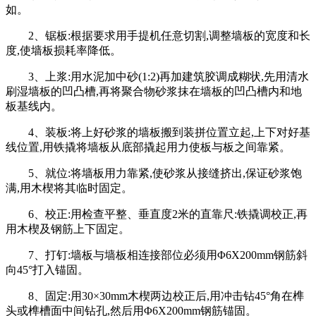
如。
2、锯板:根据要求用手提机任意切割,调整墙板的宽度和长
度,使墙板损耗率降低。
3、上浆:用水泥加中砂(1:2)再加建筑胶调成糊状,先用清水
刷湿墙板的凹凸槽,再将聚合物砂浆抹在墙板的凹凸槽内和地
板基线内。
4、装板:将上好砂浆的墙板搬到装拼位置立起,上下对好基
线位置,用铁撬将墙板从底部撬起用力使板与板之间靠紧。
5、就位:将墙板用力靠紧,使砂浆从接缝挤出,保证砂浆饱
满,用木楔将其临时固定。
6、校正:用检查平整、垂直度2米的直靠尺:铁撬调校正,再
用木楔及钢筋上下固定。
7、打钉:墙板与墙板相连接部位必须用Φ6Χ200mm钢筋斜
向45°打入锚固。
8、固定:用30×30mm木楔两边校正后,用冲击钻45°角在榫
头或榫槽面中间钻孔,然后用Φ6Χ200mm钢筋锚固。